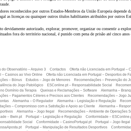
raude.
adores reconhecidos por outros Estados-Membros da União Europeia depende da a
al as licenças ou quaisquer outros títulos habilitantes atribuídos por outros Es
o devidamente autorizado, explorar, promover, organizar ou consentir a explora
situados fora do território nacional, é punido com pena de prisão até cinco ano
 do Observatório – Arquivo 3
Contactos
Oferta não Licenciada em Portugal – 
l – Casinos ao Vivo Online
Oferta não Licenciada em Portugal – Desportos de Fa
ções – Bónus
Estudos – Jogo de Menores
Recomendações – Prevenção do Jo
alência do Jogo Patológico
ESConline.pt – Responsabilidade Social
Recomend
 no Domínio da Terapia
Queixas e Reclamações – Software
Alemanha – Branq
ões – Pagamentos Céleres e Precisos aos Clientes
Recomendações – Jogo Ju
ontas
Alemanha – O Regulador
Alemanha – Legislação e Regulação
Recome
ções – Compromisso com a Satisfação e Apoio ao Cliente
Alemanha – Respons
portivos
Alemanha – Jogo Ilegal
Recomendações – Ambiente de Operações Seg
ade – Bwin.pt
Portugal – Legislação e Regulação
Conformidade – ESConline.
ponsabilidade Social
Conformidade – CasinoPortugal.pt
Portugal – Jogo Ilegal
ossaAposta.pt
Portugal – Manipulação de Resultados Desportivos
Conformidad