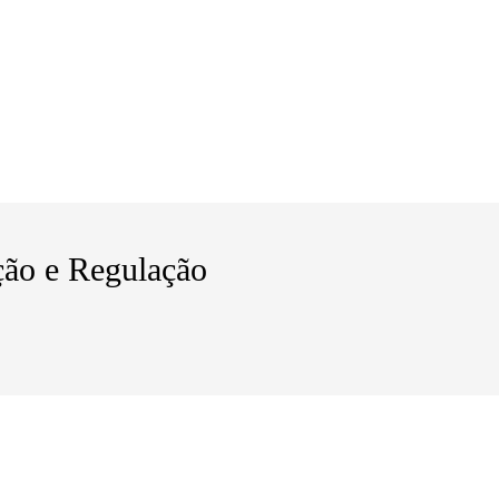
ção e Regulação