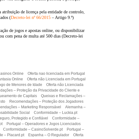
tribuição de licença pela entidade de controlo,
tados (
Decre
to-lei n
º 66/2015
– Artigo 9.º)
ção de jogos e apostas online, ou disponibilizar
s ou com pena de multa até 500 dias (Decreto-lei
Casinos Online
Oferta nao licenciada em Portugal
ntasia Online
Oferta não Licenciada em Portugal
go de Menores de Idade
Oferta não Licenciada
ações – Proteção da Privacidade do Cliente e
ueamento de Capitais
Queixas e Reclamações –
sto
Recomendações – Proteção dos Jogadores
ndações – Marketing Responsável
Alemanha –
abilidade Social
Conformidade – Luckia.pt
uro, Protegido e Confiável
Conformidade –
pt
Portugal – Operadores e Jogos Licenciados
Conformidade – CasinoSolverde.pt
Portugal –
e – Placard.pt
Espanha – O Regulador
Oferta