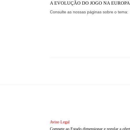
A EVOLUÇÃO DO JOGO NA EUROPA
Consulte as nossas páginas sobre o tema:
Aviso Legal
Compete ao Estado dimensionar e regular a ofert