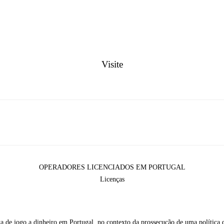
Visite
OPERADORES LICENCIADOS EM PORTUGAL
Licenças
a de jogo a dinheiro em Portugal, no contexto da prossecução de uma política q