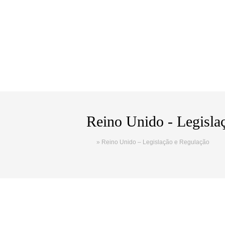
Reino Unido - Legisla
Home
»
Reino Unido – Legislação e Regulação