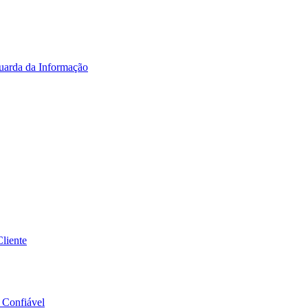
uarda da Informação
liente
 Confiável