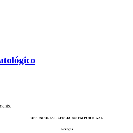
atológico
ments.
OPERADORES LICENCIADOS EM PORTUGAL
Licenças