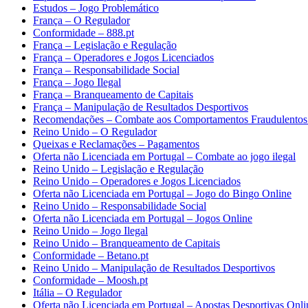
Estudos – Jogo Problemático
França – O Regulador
Conformidade – 888.pt
França – Legislação e Regulação
França – Operadores e Jogos Licenciados
França – Responsabilidade Social
França – Jogo Ilegal
França – Branqueamento de Capitais
França – Manipulação de Resultados Desportivos
Recomendações – Combate aos Comportamentos Fraudulentos
Reino Unido – O Regulador
Queixas e Reclamações – Pagamentos
Oferta não Licenciada em Portugal – Combate ao jogo ilegal
Reino Unido – Legislação e Regulação
Reino Unido – Operadores e Jogos Licenciados
Oferta não Licenciada em Portugal – Jogo do Bingo Online
Reino Unido – Responsabilidade Social
Oferta não Licenciada em Portugal – Jogos Online
Reino Unido – Jogo Ilegal
Reino Unido – Branqueamento de Capitais
Conformidade – Betano.pt
Reino Unido – Manipulação de Resultados Desportivos
Conformidade – Moosh.pt
Itália – O Regulador
Oferta não Licenciada em Portugal – Apostas Desportivas Onli