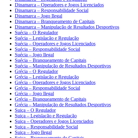
Dinamarca – Operadores e Jogos Licenciados
Dinamarca – Responsabilidade Social
Dinamarca – Jogo Ilegal
Dinamarca – Branqueamento de Capitais
Dinamarca – Manipulação de Resultados Desportivos
Suécia – O Regulador
Suécia – Legislação e Regulação
Suécia – Operadores e Jogos Licenciados
Suécia – Responsabilidade Social
Suécia – Jogo Ilegal
Suécia – Branqueamento de Capitais
Suécia – Manipulação de Resultados Desportivos
Grécia – O Regulador
Grécia – Legislação e Regulação
Grécia – Operadores e Jogos Licenciados
Grécia – Responsabilidade Social
Grécia – Jogo Ilegal
Grécia – Branqueamento de Capitais
Grécia – Manipulação de Resultados Desportivos
Suiça – O Regulador
Suiça – Legislação e Regulação
Suiça – Operadores e Jogos Licenciados
Suiça – Responsabilidade Social
Suiça – Jogo Ilegal
Suiça – Branqueamento de Capitais