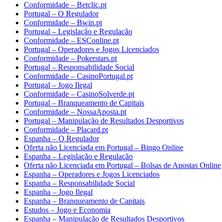
Conformidade – Betclic.pt
Portugal – O Regulador
Conformidade – Bwin.pt
Portugal – Legislação e Regulação
Conformidade – ESConline.pt
Portugal – Operadores e Jogos Licenciados
Conformidade – Pokerstars.pt
Portugal – Responsabilidade Social
Conformidade – CasinoPortugal.pt
Portugal – Jogo Ilegal
Conformidade – CasinoSolverde.pt
Portugal – Branqueamento de Capitais
Conformidade – NossaAposta.pt
Portugal – Manipulação de Resultados Desportivos
Conformidade – Placard.pt
Espanha – O Regulador
Oferta não Licenciada em Portugal – Bingo Online
Espanha – Legislação e Regulação
Oferta não Licenciada em Portugal – Bolsas de Apostas Online
Espanha – Operadores e Jogos Licenciados
Espanha – Responsabilidade Social
Espanha – Jogo Ilegal
Espanha – Branqueamento de Capitais
Estudos – Jogo e Economia
Espanha – Manipulação de Resultados Desportivos