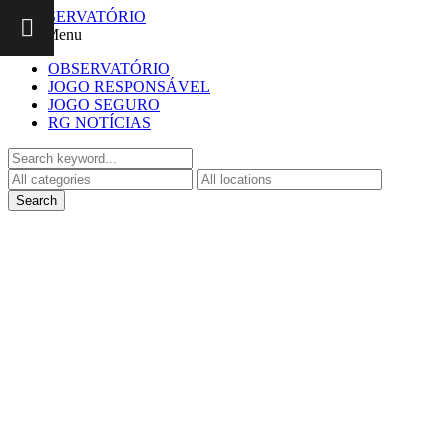
Main Menu
OBSERVATÓRIO
JOGO RESPONSÁVEL
JOGO SEGURO
RG NOTÍCIAS