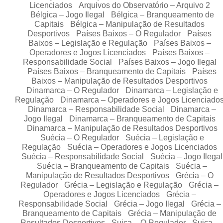
Licenciados
Arquivos do Observatório – Arquivo 2
Bélgica – Jogo Ilegal
Bélgica – Branqueamento de
Capitais
Bélgica – Manipulação de Resultados
Desportivos
Países Baixos – O Regulador
Países
Baixos – Legislação e Regulação
Países Baixos –
Operadores e Jogos Licenciados
Países Baixos –
Responsabilidade Social
Países Baixos – Jogo Ilegal
Países Baixos – Branqueamento de Capitais
Países
Baixos – Manipulação de Resultados Desportivos
Dinamarca – O Regulador
Dinamarca – Legislação e
Regulação
Dinamarca – Operadores e Jogos Licenciado
Dinamarca – Responsabilidade Social
Dinamarca –
Jogo Ilegal
Dinamarca – Branqueamento de Capitais
Dinamarca – Manipulação de Resultados Desportivos
Suécia – O Regulador
Suécia – Legislação e
Regulação
Suécia – Operadores e Jogos Licenciados
Suécia – Responsabilidade Social
Suécia – Jogo Ilegal
Suécia – Branqueamento de Capitais
Suécia –
Manipulação de Resultados Desportivos
Grécia – O
Regulador
Grécia – Legislação e Regulação
Grécia –
Operadores e Jogos Licenciados
Grécia –
Responsabilidade Social
Grécia – Jogo Ilegal
Grécia –
Branqueamento de Capitais
Grécia – Manipulação de
Resultados Desportivos
Suiça – O Regulador
Suiça –