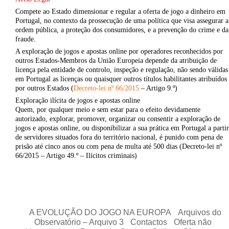
Compete ao Estado dimensionar e regular a oferta de jogo a dinheiro em
Portugal, no contexto da prossecução de uma política que visa assegurar a
ordem pública, a proteção dos consumidores, e a prevenção do crime e da
fraude.
A exploração de jogos e apostas online por operadores reconhecidos por
outros Estados-Membros da União Europeia depende da atribuição de
licença pela entidade de controlo, inspeção e regulação, não sendo válidas
em Portugal as licenças ou quaisquer outros títulos habilitantes atribuídos
por outros Estados (
Decre
to-lei n
º 66/2015
– Artigo 9.º)
Exploração ilícita de jogos e apostas online
Quem, por qualquer meio e sem estar para o efeito devidamente
autorizado, explorar, promover, organizar ou consentir a exploração de
jogos e apostas online, ou disponibilizar a sua prática em Portugal a partir
de servidores situados fora do território nacional, é punido com pena de
prisão até cinco anos ou com pena de multa até 500 dias (Decreto-lei nº
66/2015 – Artigo 49.º – Ilícitos criminais)
A EVOLUÇÃO DO JOGO NA EUROPA
Arquivos do
Observatório – Arquivo 3
Contactos
Oferta não