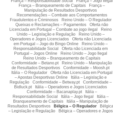
França – Responsabilidade Social
França – Jogo Ilegal
França – Branqueamento de Capitais
França –
Manipulação de Resultados Desportivos
Recomendações – Combate aos Comportamentos
Fraudulentos e Criminosos
Reino Unido – O Regulador
Queixas e Reclamações – Pagamentos
Oferta não
Licenciada em Portugal – Combate ao jogo ilegal
Reino
Unido – Legislação e Regulação
Reino Unido –
Operadores e Jogos Licenciados
Oferta não Licenciada
em Portugal – Jogo do Bingo Online
Reino Unido –
Responsabilidade Social
Oferta não Licenciada em
Portugal – Jogos Online
Reino Unido – Jogo Ilegal
Reino Unido – Branqueamento de Capitais
Conformidade – Betano.pt
Reino Unido – Manipulação
de Resultados Desportivos
Conformidade – Moosh.pt
Itália – O Regulador
Oferta não Licenciada em Portugal
– Apostas Desportivas Online
Itália – Legislação e
Regulação
Conformidade – Betway.pt
Conformidade –
Bidluck.pt
Itália – Operadores e Jogos Licenciados
Conformidade – Bacanaplay.pt
Itália –
Responsabilidade Social
Itália – Jogo Ilegal
Itália –
Branqueamento de Capitais
Itália – Manipulação de
Resultados Desportivos
Bélgica – O Regulador
Bélgic
– Legislação e Regulação
Bélgica – Operadores e Jogos