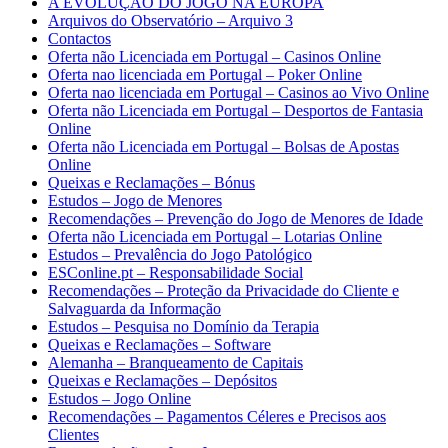
A EVOLUÇÃO DO JOGO NA EUROPA
Arquivos do Observatório – Arquivo 3
Contactos
Oferta não Licenciada em Portugal – Casinos Online
Oferta nao licenciada em Portugal – Poker Online
Oferta nao licenciada em Portugal – Casinos ao Vivo Online
Oferta não Licenciada em Portugal – Desportos de Fantasia
Online
Oferta não Licenciada em Portugal – Bolsas de Apostas
Online
Queixas e Reclamações – Bónus
Estudos – Jogo de Menores
Recomendações – Prevenção do Jogo de Menores de Idade
Oferta não Licenciada em Portugal – Lotarias Online
Estudos – Prevalência do Jogo Patológico
ESConline.pt – Responsabilidade Social
Recomendações – Proteção da Privacidade do Cliente e
Salvaguarda da Informação
Estudos – Pesquisa no Domínio da Terapia
Queixas e Reclamações – Software
Alemanha – Branqueamento de Capitais
Queixas e Reclamações – Depósitos
Estudos – Jogo Online
Recomendações – Pagamentos Céleres e Precisos aos
Clientes