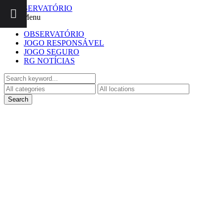
Main Menu
OBSERVATÓRIO
JOGO RESPONSÁVEL
JOGO SEGURO
RG NOTÍCIAS