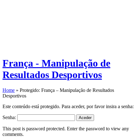
França - Manipulação de
Resultados Desportivos
Home
»
Protegido: França – Manipulação de Resultados
Desportivos
Este conteúdo está protegido. Para aceder, por favor insira a senha:
Senha:
This post is password protected. Enter the password to view any
comments.