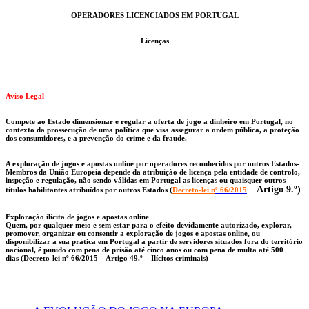
OPERADORES LICENCIADOS EM PORTUGAL
Licenças
Aviso Legal
Compete ao Estado dimensionar e regular a oferta de jogo a dinheiro em Portugal, no
contexto da prossecução de uma política que visa assegurar a ordem pública, a proteção
dos consumidores, e a prevenção do crime e da fraude.
A exploração de jogos e apostas online por operadores reconhecidos por outros Estados-
Membros da União Europeia depende da atribuição de licença pela entidade de controlo,
inspeção e regulação, não sendo válidas em Portugal as licenças ou quaisquer outros
– Artigo 9.º)
títulos habilitantes atribuídos por outros Estados (
Decre
to-lei n
º 66/2015
Exploração ilícita de jogos e apostas online
Quem, por qualquer meio e sem estar para o efeito devidamente autorizado, explorar,
promover, organizar ou consentir a exploração de jogos e apostas online, ou
disponibilizar a sua prática em Portugal a partir de servidores situados fora do território
nacional, é punido com pena de prisão até cinco anos ou com pena de multa até 500
dias (Decreto-lei nº 66/2015 – Artigo 49.º – Ilícitos criminais)