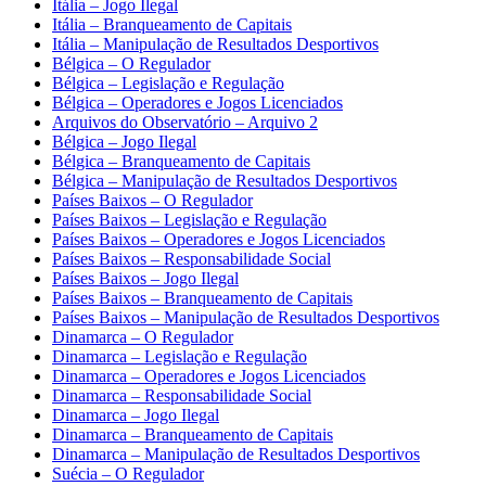
Itália – Jogo Ilegal
Itália – Branqueamento de Capitais
Itália – Manipulação de Resultados Desportivos
Bélgica – O Regulador
Bélgica – Legislação e Regulação
Bélgica – Operadores e Jogos Licenciados
Arquivos do Observatório – Arquivo 2
Bélgica – Jogo Ilegal
Bélgica – Branqueamento de Capitais
Bélgica – Manipulação de Resultados Desportivos
Países Baixos – O Regulador
Países Baixos – Legislação e Regulação
Países Baixos – Operadores e Jogos Licenciados
Países Baixos – Responsabilidade Social
Países Baixos – Jogo Ilegal
Países Baixos – Branqueamento de Capitais
Países Baixos – Manipulação de Resultados Desportivos
Dinamarca – O Regulador
Dinamarca – Legislação e Regulação
Dinamarca – Operadores e Jogos Licenciados
Dinamarca – Responsabilidade Social
Dinamarca – Jogo Ilegal
Dinamarca – Branqueamento de Capitais
Dinamarca – Manipulação de Resultados Desportivos
Suécia – O Regulador