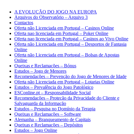
A EVOLUÇÃO DO JOGO NA EUROPA
Arquivos do Observatório – Arquivo 3
Contactos
Oferta não Licenciada em Portugal – Casinos Online
Oferta nao licenciada em Portugal – Poker Online
Oferta nao licenciada em Portugal – Casinos ao Vivo Online
Oferta não Licenciada em Portugal – Desportos de Fantasia
Online
Oferta não Licenciada em Portugal – Bolsas de Apostas
Online
Queixas e Reclamações – Bónus
Estudos – Jogo de Menores
Recomendações – Prevenção do Jogo de Menores de Idade
Oferta não Licenciada em Portugal – Lotarias Online
Estudos – Prevalência do Jogo Patológico
ESConline.pt – Responsabilidade Social
Recomendações – Proteção da Privacidade do Cliente e
Salvaguarda da Informação
Estudos – Pesquisa no Domínio da Terapia
Queixas e Reclamações – Software
Alemanha – Branqueamento de Capitais
Queixas e Reclamações – Depósitos
Estudos – Jogo Online