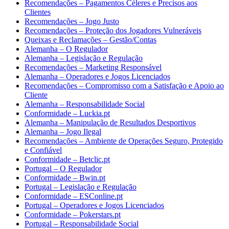
Recomendações – Pagamentos Céleres e Precisos aos
Clientes
Recomendações – Jogo Justo
Recomendações – Proteção dos Jogadores Vulneráveis
Queixas e Reclamações – Gestão/Contas
Alemanha – O Regulador
Alemanha – Legislação e Regulação
Recomendações – Marketing Responsável
Alemanha – Operadores e Jogos Licenciados
Recomendações – Compromisso com a Satisfação e Apoio ao
Cliente
Alemanha – Responsabilidade Social
Conformidade – Luckia.pt
Alemanha – Manipulação de Resultados Desportivos
Alemanha – Jogo Ilegal
Recomendações – Ambiente de Operações Seguro, Protegido
e Confiável
Conformidade – Betclic.pt
Portugal – O Regulador
Conformidade – Bwin.pt
Portugal – Legislação e Regulação
Conformidade – ESConline.pt
Portugal – Operadores e Jogos Licenciados
Conformidade – Pokerstars.pt
Portugal – Responsabilidade Social