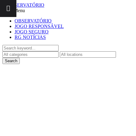
Main Menu
OBSERVATÓRIO
JOGO RESPONSÁVEL
JOGO SEGURO
RG NOTÍCIAS