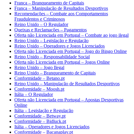
França – Branqueamento de Capitais
França – Manipulação de Resultados Desportivos
Recomendações – Combate aos Comportamentos
Fraudulentos e Criminosos
Reino Unido – O Regulador
Queixas e Reclamações – Pagamentos
Oferta não Licenciada em Portugal – Combate ao jogo ilegal
Reino Unido – Legislação e Regulação
Reino Unido – Operadores e Jogos Licenciados
Oferta não Licenciada em Portugal – Jogo do Bingo Online
Reino Unido – Responsabilidade Social
Oferta não Licenciada em Portugal – Jogos Online
Reino Unido – Jogo Ilegal
Reino Unido – Branqueamento de Capitais
Conformidade – Betano.pt
Reino Unido – Manipulação de Resultados Desportivos
Conformidade – Moosh.pt
Itália – O Regulador
Oferta não Licenciada em Portugal – Apostas Desportivas
Online
Itália – Legislação e Regulação
Conformidade – Betway.pt
Conformidade – Bidluck.pt
Itália – Operadores e Jogos Licenciados
Conformidade – Bacanaplay.pt