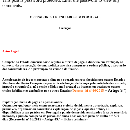
This post is password protected. Enter the password to view any
comments.
OPERADORES LICENCIADOS EM PORTUGAL
Licenças
Aviso Legal
Compete ao Estado dimensionar e regular a oferta de jogo a dinheiro em Portugal, no
contexto da prossecução de uma política que visa assegurar a ordem pública, a proteção
dos consumidores, e a prevenção do crime e da fraude.
A exploração de jogos e apostas online por operadores reconhecidos por outros Estados-
Membros da União Europeia depende da atribuição de licença pela entidade de controlo,
inspeção e regulação, não sendo válidas em Portugal as licenças ou quaisquer outros
– Artigo 9.º)
títulos habilitantes atribuídos por outros Estados (
Decre
to-lei n
º 66/2015
Exploração ilícita de jogos e apostas online
Quem, por qualquer meio e sem estar para o efeito devidamente autorizado, explorar,
promover, organizar ou consentir a exploração de jogos e apostas online, ou
disponibilizar a sua prática em Portugal a partir de servidores situados fora do território
nacional, é punido com pena de prisão até cinco anos ou com pena de multa até 500
dias (Decreto-lei nº 66/2015 – Artigo 49.º – Ilícitos criminais)