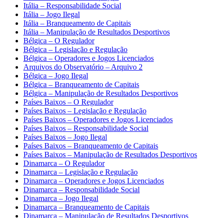
Itália – Responsabilidade Social
Itália – Jogo Ilegal
Itália – Branqueamento de Capitais
Itália – Manipulação de Resultados Desportivos
Bélgica – O Regulador
Bélgica – Legislação e Regulação
Bélgica – Operadores e Jogos Licenciados
Arquivos do Observatório – Arquivo 2
Bélgica – Jogo Ilegal
Bélgica – Branqueamento de Capitais
Bélgica – Manipulação de Resultados Desportivos
Países Baixos – O Regulador
Países Baixos – Legislação e Regulação
Países Baixos – Operadores e Jogos Licenciados
Países Baixos – Responsabilidade Social
Países Baixos – Jogo Ilegal
Países Baixos – Branqueamento de Capitais
Países Baixos – Manipulação de Resultados Desportivos
Dinamarca – O Regulador
Dinamarca – Legislação e Regulação
Dinamarca – Operadores e Jogos Licenciados
Dinamarca – Responsabilidade Social
Dinamarca – Jogo Ilegal
Dinamarca – Branqueamento de Capitais
Dinamarca – Manipulação de Resultados Desportivos